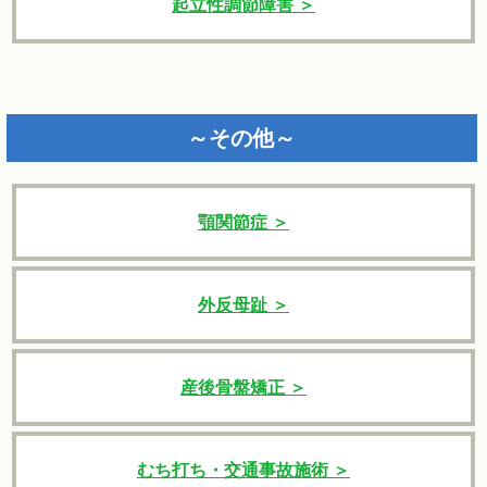
起立性調節障害 ＞
～その他～
顎関節症 ＞
外反母趾 ＞
産後骨盤矯正 ＞
むち打ち・交通事故施術 ＞