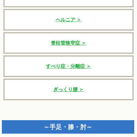
ヘルニア ＞
脊柱管狭窄症 ＞
すべり症・分離症 ＞
ぎっくり腰 ＞
～手足・膝・肘～