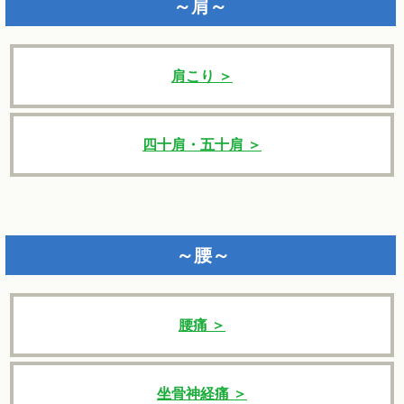
～肩～
肩こり ＞
四十肩・五十肩 ＞
～腰～
腰痛 ＞
坐骨神経痛 ＞