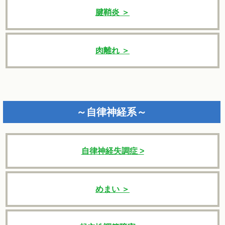
腱鞘炎 ＞
肉離れ ＞
～自律神経系～
自律神経失調症 >
めまい ＞