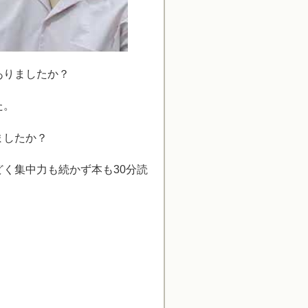
ありましたか？
た。
ましたか？
く集中力も続かず本も30分読